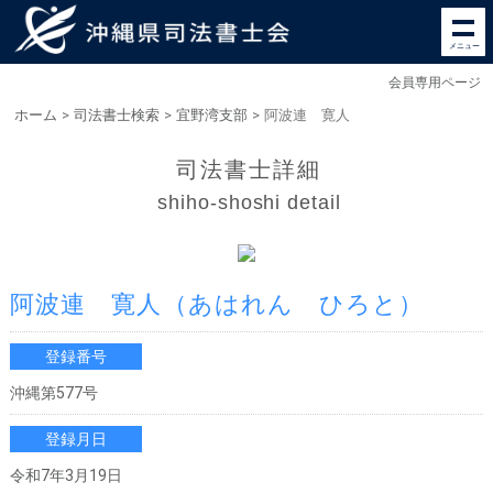
メニュー
会員専用ページ
ホーム
>
司法書士検索
>
宜野湾支部
>
阿波連 寛人
司法書士詳細
shiho-shoshi detail
阿波連 寛人
（あはれん ひろと）
登録番号
沖縄第577号
登録月日
令和7年3月19日