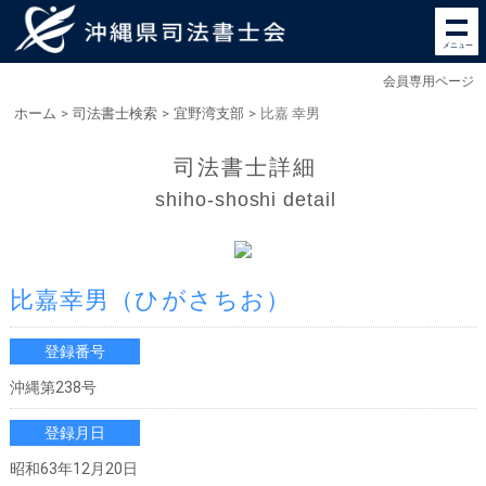
メニュー
会員専用ページ
ホーム
>
司法書士検索
>
宜野湾支部
>
比嘉 幸男
司法書士詳細
shiho-shoshi detail
比嘉幸男
（ひがさちお）
登録番号
沖縄第238号
登録月日
昭和63年12月20日