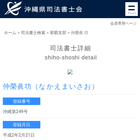
メニュー
会員専用ページ
ホーム
>
司法書士検索
>
那覇支部
>
仲榮眞 功
司法書士詳細
shiho-shoshi detail
仲榮眞功
（なかえまいさお）
登録番号
沖縄第249号
登録月日
平成2年2月21日