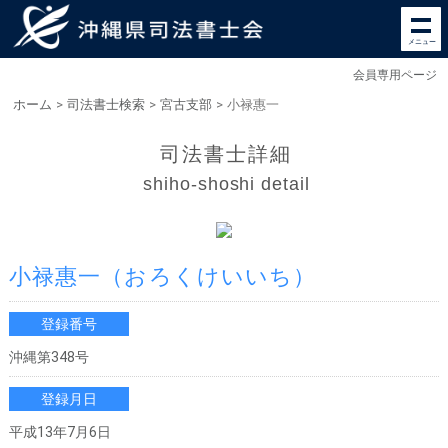
メニュー
会員専用ページ
ホーム
>
司法書士検索
>
宮古支部
>
小禄惠一
司法書士詳細
shiho-shoshi detail
小禄惠一
（おろくけいいち）
登録番号
沖縄第348号
登録月日
平成13年7月6日