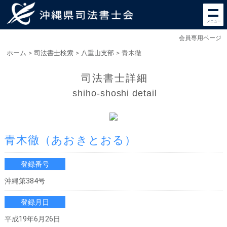
メニュー
会員専用ページ
ホーム
>
司法書士検索
>
八重山支部
>
青木徹
司法書士詳細
shiho-shoshi detail
青木徹
（あおきとおる）
登録番号
沖縄第384号
登録月日
平成19年6月26日