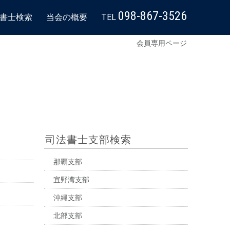
098-867-3526
書士検索
当会の概要
TEL
会員専用ページ
司法書士支部検索
那覇支部
宜野湾支部
沖縄支部
北部支部