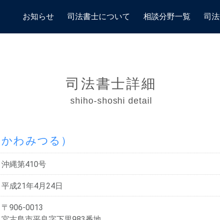
お知らせ
司法書士について
相談分野一覧
司法
司法書士詳細
shiho-shoshi detail
なかわみつる）
沖縄第410号
平成21年4月24日
〒906-0013
宮古島市平良字下里983番地