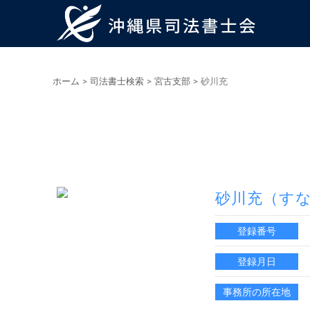
ホーム
>
司法書士検索
>
宮古支部
>
砂川充
砂川充
（す
登録番号
登録月日
事務所の所在地