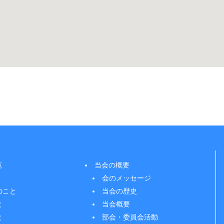
覧
当会の概要
会のメッセージ
のこと
当会の歴史
と
当会概要
と
部会・委員会活動