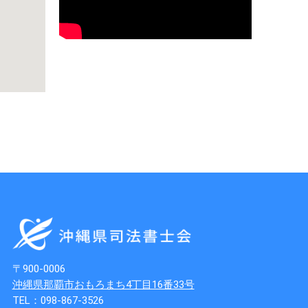
〒900-0006
沖縄県那覇市おもろまち4丁目16番33号
TEL：098-867-3526