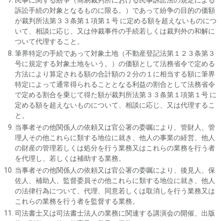
民事に関する紛争（簡易裁判所における民事訴訟法の規定による
訴訟手続の対象となるものに限る。）であって紛争の目的の価額
が裁判所法第３３条第１項第１号 に定める額を超えないものにつ
いて、相談に応じ、又は仲裁事件の手続若しくは裁判外の和解に
ついて代理すること。
筆界特定の手続であって対象土地（不動産登記法第１２３条第３
号に規定する対象土地をいう。）の価額として法務省令で定める
方法により算定される額の合計額の２分の１に相当する額に筆界
特定によって通常得られることとなる利益の割合として法務省令
で定める割合を乗じて得た額が裁判所法第３３条第１項第１号 に
定める額を超えないものについて、相談に応じ、又は代理するこ
と。
当事者その他関係人の依頼又は官公署の委嘱により、管財人、管
理人その他これらに類する地位に就き、他人の事業の経営、他人
の財産の管理若しくは処分を行う業務又はこれらの業務を行う者
を代理し、若しくは補助する業務。
当事者その他関係人の依頼又は官公署の委嘱により、後見人、保
佐人、補助人、監督委員その他これらに類する地位に就き、他人
の法律行為について、代理、同意若しくは取消しを行う業務又は
これらの業務を行う者を監督する業務。
司法書士又は司法書士法人の業務に関連する講演会の開催、出版