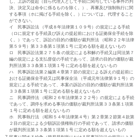
し、上訴の提起（自ら代理人として手続に関与している事件の判
決、決定又は命令に係るものを除く。）、再審及び強制執行に関
する事項（ホに掲げる手続を除く。）については、代理すること
ができない。
イ 民事訴訟法 （平成８年法律第１０９号）の規定による手続
（ロに規定する手続及び訴えの提起前における証拠保全手続を除
く。）であって、訴訟の目的の価額が裁判所法 （昭和２２年法律
第５９号）第３３条第１項第１号 に定める額を超えないもの
ロ 民事訴訟法第２７５条 の規定による和解の手続又は同法第７
編の規定による支払督促の手続であって、請求の目的の価額が裁
判所法第３３条第１項第１号 に定める額を超えないもの
ハ 民事訴訟法第２編第４章第７節の規定による訴えの提起前に
おける証拠保全手続又は民事保全法 （平成元年法律第９１号）の
規定による手続であって、本案の訴訟の目的の価額が裁判所法第
３３条第１項第１号 に定める額を超えないもの
ニ 民事調停法 （昭和２６年法律第２２２号）の規定による手続
であって、調停を求める事項の価額が裁判所法第３３条第１項第
１号 に定める額を超えないもの
ホ 民事執行法 （昭和５４年法律第４号）第２章第２節第４款第
２目の規定による少額訴訟債権執行の手続であって、請求の価額
が裁判所法第３３条第１項第１号 に定める額を超えないもの