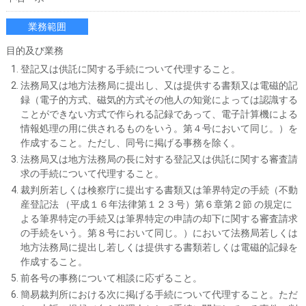
業務範囲
目的及び業務
登記又は供託に関する手続について代理すること。
法務局又は地方法務局に提出し、又は提供する書類又は電磁的記
録（電子的方式、磁気的方式その他人の知覚によっては認識する
ことができない方式で作られる記録であって、電子計算機による
情報処理の用に供されるものをいう。第４号において同じ。）を
作成すること。ただし、同号に掲げる事務を除く。
法務局又は地方法務局の長に対する登記又は供託に関する審査請
求の手続について代理すること。
裁判所若しくは検察庁に提出する書類又は筆界特定の手続（不動
産登記法 （平成１６年法律第１２３号）第６章第２節 の規定に
よる筆界特定の手続又は筆界特定の申請の却下に関する審査請求
の手続をいう。第８号において同じ。）において法務局若しくは
地方法務局に提出し若しくは提供する書類若しくは電磁的記録を
作成すること。
前各号の事務について相談に応ずること。
簡易裁判所における次に掲げる手続について代理すること。ただ