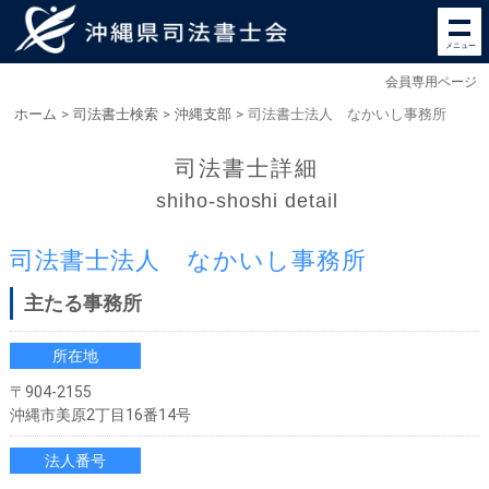
メニュー
会員専用ページ
ホーム
>
司法書士検索
>
沖縄支部
>
司法書士法人 なかいし事務所
司法書士詳細
shiho-shoshi detail
司法書士法人 なかいし事務所
主たる事務所
所在地
〒904-2155
沖縄市美原2丁目16番14号
法人番号