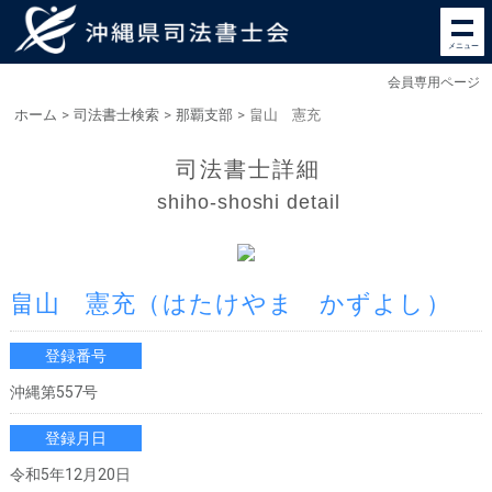
メニュー
会員専用ページ
ホーム
>
司法書士検索
>
那覇支部
>
畠山 憲充
司法書士詳細
shiho-shoshi detail
畠山 憲充
（はたけやま かずよし）
登録番号
沖縄第557号
登録月日
令和5年12月20日