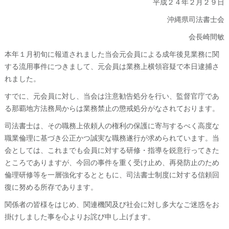
平成２４年２月２９日
沖縄県司法書士会
会長崎間敏
本年１月初旬に報道されました当会元会員による成年後見業務に関
する流用事件につきまして、元会員は業務上横領容疑で本日逮捕さ
れました。
すでに、元会員に対し、当会は注意勧告処分を行い、監督官庁であ
る那覇地方法務局からは業務禁止の懲戒処分がなされております。
司法書士は、その職務上依頼人の権利の保護に寄与するべく高度な
職業倫理に基づき公正かつ誠実な職務遂行が求められています。当
会としては、これまでも会員に対する研修・指導を鋭意行ってきた
ところでありますが、今回の事件を重く受け止め、再発防止のため
倫理研修等を一層強化するとともに、司法書士制度に対する信頼回
復に努める所存であります。
関係者の皆様をはじめ、関連機関及び社会に対し多大なご迷惑をお
掛けしました事を心よりお詫び申し上げます。