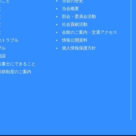
のこと
当会の歴史
と
当会概要
と
部会・委員会活動
と
社会貢献活動
と
会館のご案内・交通アクセス
のトラブル
情報公開資料
ブル
個人情報保護方針
相談
法書士にできること
扶助制度のご案内