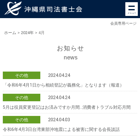
メニュー
会員専用ページ
ホーム
>
2024年
>
4月
お知らせ
news
2024.04.24
その他
「令和6年4月1日から相続登記が義務化」となります（報道）
2024.04.24
その他
5月は役員変更登記はお済みですか月間…消費者トラブル対応月間
2024.04.03
その他
令和6年4月3日台湾東部沖地震による被害に関する会長談話