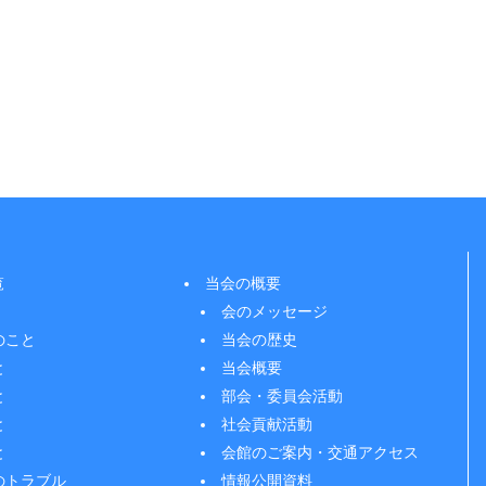
覧
当会の概要
会のメッセージ
のこと
当会の歴史
と
当会概要
と
部会・委員会活動
と
社会貢献活動
と
会館のご案内・交通アクセス
のトラブル
情報公開資料