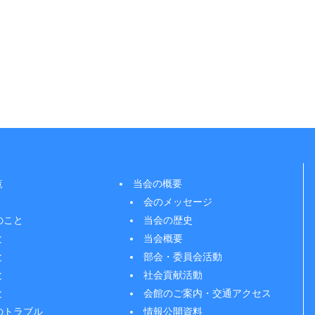
覧
当会の概要
会のメッセージ
のこと
当会の歴史
と
当会概要
と
部会・委員会活動
と
社会貢献活動
と
会館のご案内・交通アクセス
のトラブル
情報公開資料